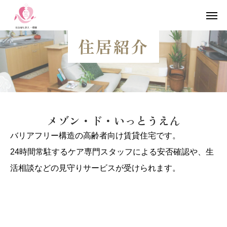
住居紹介
無料相談
FAQ
アクセス
住居紹介
私たちの想い
メゾン・ド・いっとうえん
住居紹介
バリアフリー構造の高齢者向け賃貸住宅です。
介護・サポート体制
24時間常駐するケア専門スタッフによる安否確認や、生
活相談などの見守りサービスが受けられます。
暮らしの様子
周辺環境とアクセス